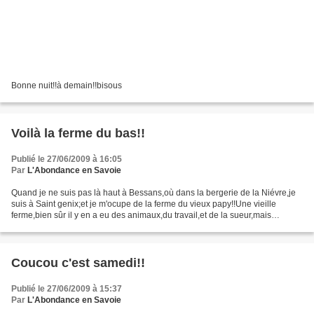
Bonne nuit!!à demain!!bisous
Voilà la ferme du bas!!
Publié le 27/06/2009 à 16:05
Par
L'Abondance en Savoie
Quand je ne suis pas là haut à Bessans,où dans la bergerie de la Niévre,je
suis à Saint genix;et je m'ocupe de la ferme du vieux papy!!Une vieille
ferme,bien sûr il y en a eu des animaux,du travail,et de la sueur,mais
maintenant ça tourne au ralenti,le...
Coucou c'est samedi!!
Publié le 27/06/2009 à 15:37
Par
L'Abondance en Savoie