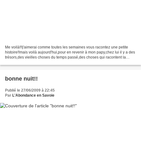
Me voilà!!!j'aimerai comme toutes les semaines vous racontez une petite
histoire!!mais voilà aujourd'hui,pour en revenir à mon papy,chez lui il y a des
trésors,des vieilles choses du temps passé,des choses qui racontent la
vie,celle d'avant et ça j'adore!!Ichez...
bonne nuit!!
Publié le 27/06/2009 à 22:45
Par
L'Abondance en Savoie