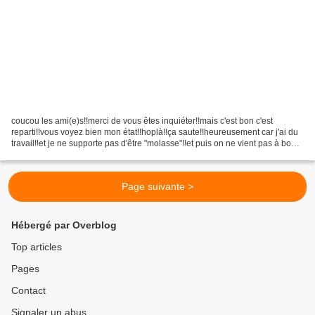
coucou les ami(e)s!!merci de vous êtes inquiéter!!mais c'est bon c'est
reparti!!vous voyez bien mon état!!hoplà!!ça saute!!heureusement car j'ai du
travail!!et je ne supporte pas d'être "molasse"!!et puis on ne vient pas à bout
d'Abondance comme cela!!bonne...
Page suivante >
Hébergé par Overblog
Top articles
Pages
Contact
Signaler un abus