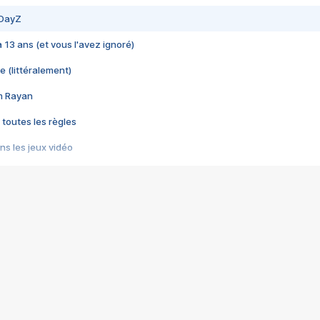
 DayZ
 a 13 ans (et vous l'avez ignoré)
e (littéralement)
im Rayan
 toutes les règles
s les jeux vidéo
us choquant de Rockstar ? - Le scandale BULLY
e plus moche de Steam
du RÊVE tourne au CAUCHEMAR
pendant 8 heures
it… à tort
umiliés par un jeu vidéo