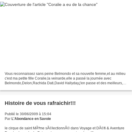
Vous reconnaissez sans peine Belmondo et sa nouvelle femme,et au milieu
c'est ma petite fille Coralie,la veinarde,elle a passé la journée avec
Belmondo,Delon,Rachida Dati,David Hallyday,j'en passe et des meilleurs,si
vous acheté Match vous verrez tous...
Histoire de vous rafraichir!!!
Publié le 30/06/2009 à 15:04
Par
L'Abondance en Savoie
le cirque de saint MÃªme sÃ©lectionnÃ© dans Voyage et DÃ©fi & Aventure