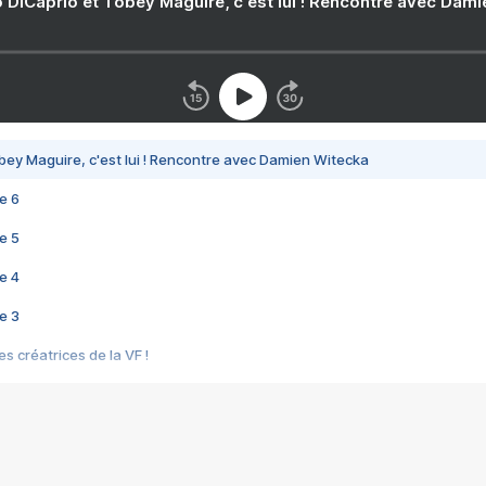
 DiCaprio et Tobey Maguire, c'est lui ! Rencontre avec Dam
bey Maguire, c'est lui ! Rencontre avec Damien Witecka
e 6
e 5
e 4
e 3
s créatrices de la VF !
e 2
e 1
e Mektoub My Love arrive enfin ! Rencontre avec Shaïn Boumedine et Sal