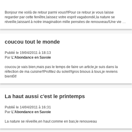
Bonjour me voilà de retour parmi vous!!!Pour ce retour je vous laisse
regarder par cette fenêtre,laissez votre esprit vagabondé,la nature se
réveille,laissant à notre imagination mille pensées de renouveau!Une vie qui
repart aprés le long engourdissement...
coucou tout le monde
Publié le 19/04/2011 à 18:13
Par
L'Abondance en Savoie
coucou je vais bien,mais pas le temps de faire un article,je suis dans la
réfection de ma cuisine!!Profitez du soleil!!gros bisous à tous,je reviens
bientôt!
La haut aussi c'est le printemps
Publié le 14/04/2011 à 16:31
Par
L'Abondance en Savoie
La nature se réveille,en haut comme en bas,le renouveau