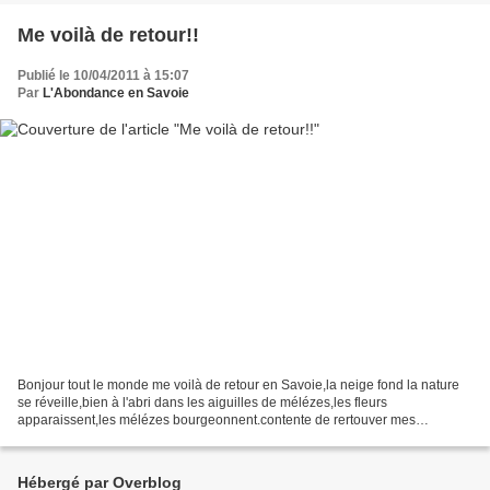
Me voilà de retour!!
Publié le 10/04/2011 à 15:07
Par
L'Abondance en Savoie
Bonjour tout le monde me voilà de retour en Savoie,la neige fond la nature
se réveille,bien à l'abri dans les aiguilles de mélézes,les fleurs
apparaissent,les mélézes bourgeonnent.contente de rertouver mes
sommets,j'ai passé un bon séjour en région paisienne,mais...
Hébergé par Overblog