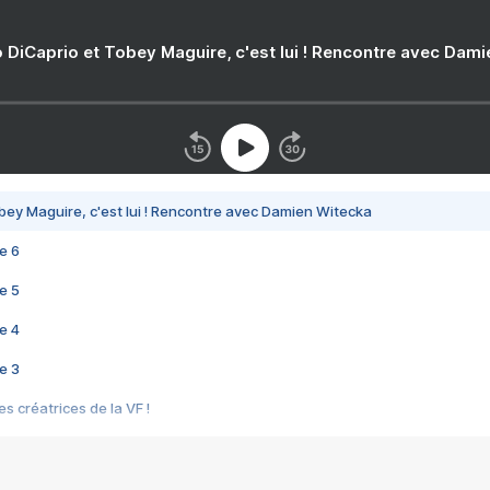
 DiCaprio et Tobey Maguire, c'est lui ! Rencontre avec Dam
bey Maguire, c'est lui ! Rencontre avec Damien Witecka
e 6
e 5
e 4
e 3
s créatrices de la VF !
e 2
e 1