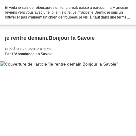
Et voilà je suis de retour,aprés un long break passé à parcourir la France,je
reviens vers vous avec une jolie histoire. Je m'appelle Djenko je suis un
rottweiler pas vraiment un chien de troupeau,je vis là haut dans une ferme
dans les Pyrénées, chez...
je rentre demain.Bonjour la Savoie
Publié le 02/09/2012 à 11:50
Par
L'Abondance en Savoie