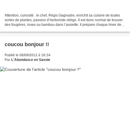
Attention, curiosité : le chef, Régis Gagnadre, enrichit sa cuisine de toutes
sortes de plantes, passion d’herboriste oblige. Il est donc normal de trouver
des fougères, roses ou bambou dans l’assiette. Il prépare chaque hiver des
réserves qu’il sort...
coucou bonjour !!
Publié le 08/09/2012 à 16:34
Par
L'Abondance en Savoie