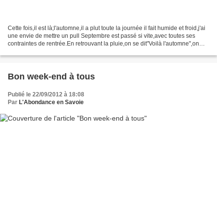
Cette fois,il est là;l'automne,il a plut toute la journée il fait humide et froid,j'ai
une envie de mettre un pull Septembre est passé si vite,avec toutes ses
contraintes de rentrée.En retrouvant la pluie,on se dit"Voilà l'automne",on
accepte que tout...
Bon week-end à tous
Publié le 22/09/2012 à 18:08
Par
L'Abondance en Savoie