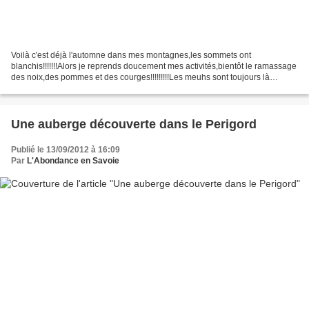
Voilà c'est déjà l'automne dans mes montagnes,les sommets ont
blanchis!!!!!!!Alors je reprends doucement mes activités,bientôt le ramassage
des noix,des pommes et des courges!!!!!!!!!Les meuhs sont toujours là
haut,j'espére pour quelques temps encore....
Une auberge découverte dans le Perigord
Publié le 13/09/2012 à 16:09
Par
L'Abondance en Savoie