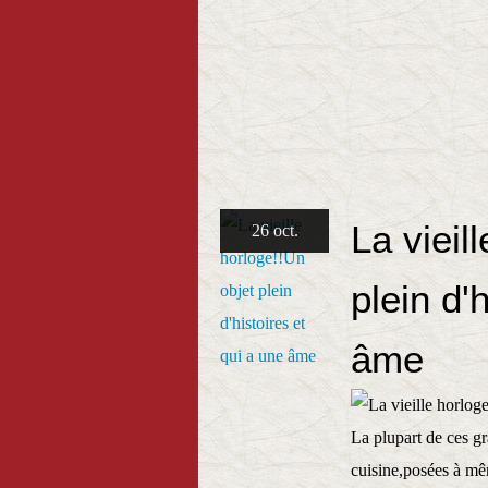
La vieil
26 oct.
plein d'
âme
La plupart de ces g
cuisine,posées à mêm