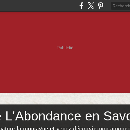
Publicité
e L'Abondance en Sav
 nature,la montagne,et venez découvir mon amour 