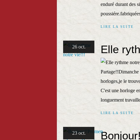
enduré durant des sié
poussiére.fabriquée
LIRE LA SUITE
Elle ryt
26 oct.
Partage!!Dimanche n
horloges,je le trouv
C'est une horloge e
longuement travaill
LIRE LA SUITE
Bonjour
23 oct.