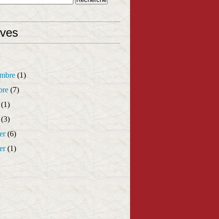
ives
mbre
(1)
bre
(7)
(1)
(3)
er
(6)
er
(1)