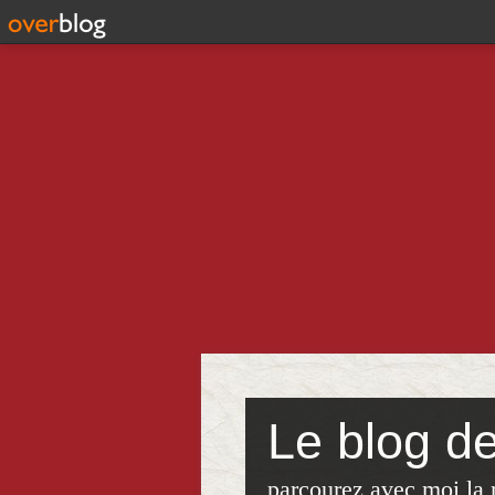
Le blog d
parcourez avec moi,la