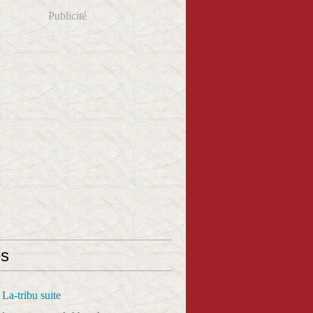
Publicité
s
La-tribu suite