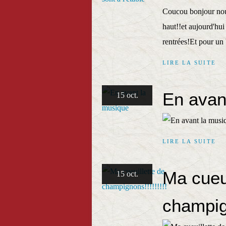
Coucou bonjour nous
haut!!et aujourd'hu
rentrées!Et pour un
LIRE LA SUITE
En avan
15 oct.
LIRE LA SUITE
Ma cueui
15 oct.
champign