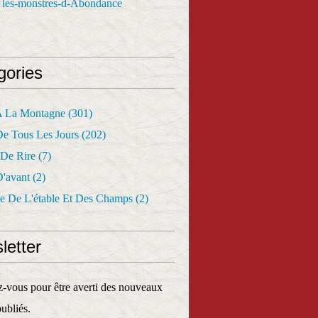
 les-monstres-d-Abondance
gories
A La Montagne
(301)
De Tous Les Jours
(202)
 De Rire
(7)
D'avant
(2)
e De L'étable Et Des Champs
(2)
letter
vous pour être averti des nouveaux
publiés.