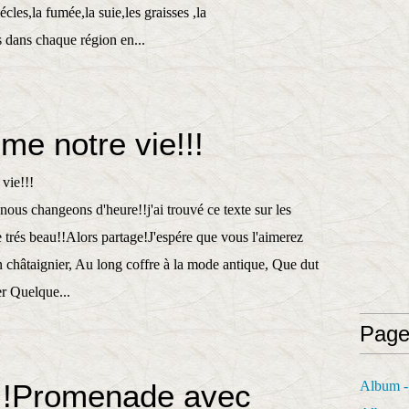
cles,la fumée,la suie,les graisses ,la
s dans chaque région en...
hme notre vie!!!
ous changeons d'heure!!j'ai trouvé ce texte sur les
e trés beau!!Alors partage!J'espére que vous l'aimerez
n châtaignier, Au long coffre à la mode antique, Que dut
er Quelque...
Page
!!Promenade avec
Album - 