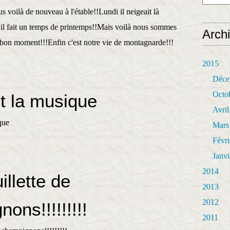
 voilà de nouveau à l'étable!!Lundi il neigeait là
i il fait un temps de printemps!!Mais voilà nous sommes
Arch
 bon moment!!!Enfin c'est notre vie de montagnarde!!!
2015
Déce
Octo
t la musique
Avril
Mars
Févri
Janvi
2014
llette de
2013
2012
ons!!!!!!!!!
2011