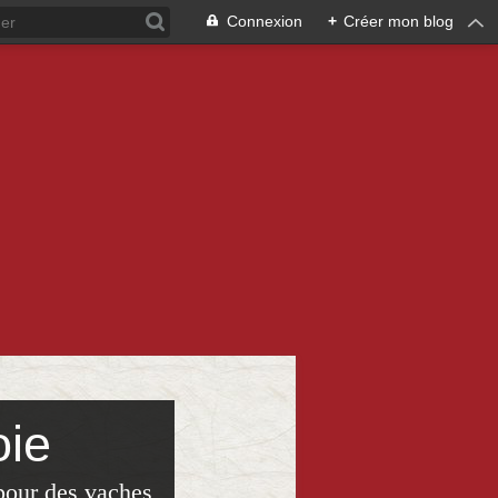
Connexion
+
Créer mon blog
oie
pour des vaches