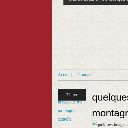
Accueil
Contact
quelque
27 avr.
montagn