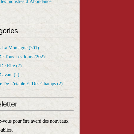
 les-monstres-d-Abondance
gories
A La Montagne
(301)
De Tous Les Jours
(202)
 De Rire
(7)
D'avant
(2)
e De L'étable Et Des Champs
(2)
letter
vous pour être averti des nouveaux
publiés.