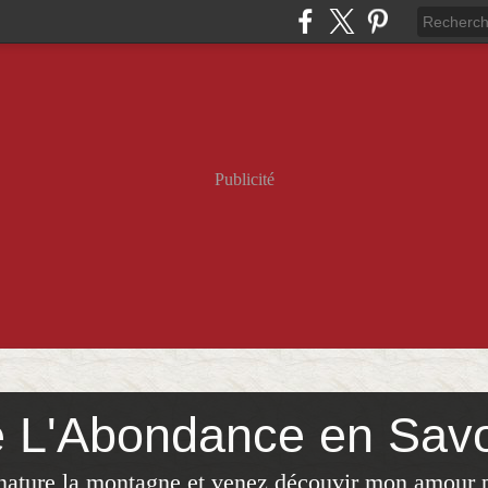
Publicité
e L'Abondance en Sav
 nature,la montagne,et venez découvir mon amour 