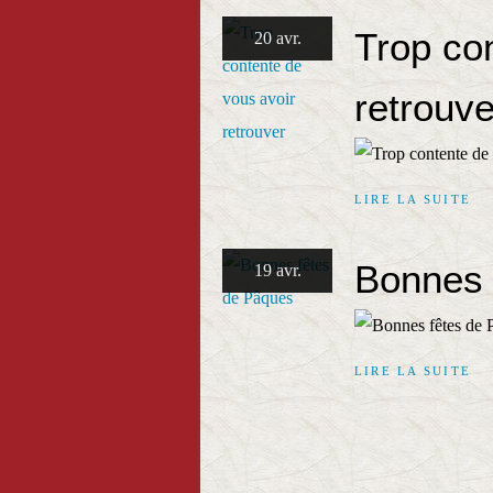
Trop co
20 avr.
retrouve
LIRE LA SUITE
Bonnes 
19 avr.
LIRE LA SUITE