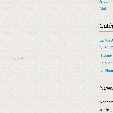
Album -
Links
Caté
La Vie 
La Vie 
Histoire
Publicité
La Vie 
La Plum
News
Abonnez-
articles 