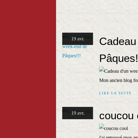
Cadeau 
19 avr.
Pâques!
Mon ancien blog fon
LIRE LA SUITE
coucou 
19 avr.
j'ai retrouvé mon a