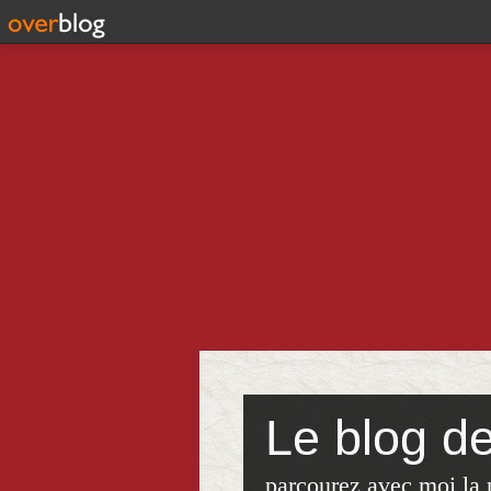
Le blog d
parcourez avec moi,la