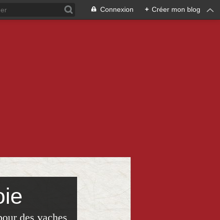
Connexion
+
Créer mon blog
oie
pour des vaches