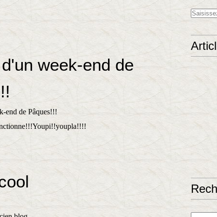
Artic
d'un week-end de
!!
ctionne!!!Youpi!!youpla!!!!
cool
Rech
ncien blog