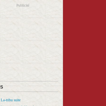
Publicité
s
La-tribu suite