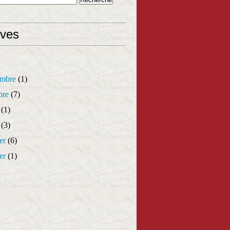
ives
mbre
(1)
bre
(7)
(1)
(3)
er
(6)
er
(1)