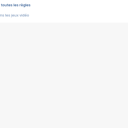
 toutes les règles
s les jeux vidéo
us choquant de Rockstar ? - Le scandale BULLY
e plus moche de Steam
du RÊVE tourne au CAUCHEMAR
pendant 8 heures
it… à tort
umiliés par un jeu vidéo
ire - Final Fantasy 8
ti un empire - Age of Empires
story DOFUS
tard, il crée l'un des pires jeux de tous les temps, MindsEye.