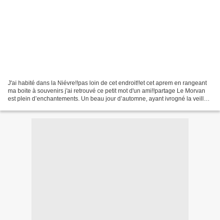
J'ai habité dans la Niévre!!pas loin de cet endroit!!et cet aprem en rangeant
ma boite à souvenirs j'ai retrouvé ce petit mot d'un ami!!partage Le Morvan
est plein d’enchantements. Un beau jour d’automne, ayant ivrogné la veille
et m’étant endormi sous...