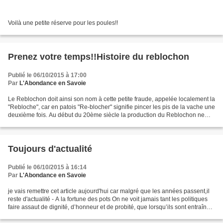
Voilà une petite réserve pour les poules!!
Prenez votre temps!!Histoire du reblochon
Publié le 06/10/2015 à 17:00
Par
L'Abondance en Savoie
Le Reblochon doit ainsi son nom à cette petite fraude, appelée localement la
"Rebloche", car en patois "Re-blocher" signifie pincer les pis de la vache une
deuxième fois. Au début du 20ème siècle la production du Reblochon ne
dépassait pas 40 tonnes par...
Toujours d'actualité
Publié le 06/10/2015 à 16:14
Par
L'Abondance en Savoie
je vais remettre cet article aujourd'hui car malgré que les années passent,il
reste d'actualité - A la fortune des pots On ne voit jamais tant les politiques
faire assaut de dignité, d’honneur et de probité, que lorsqu’ils sont entraînés
dans les remous...