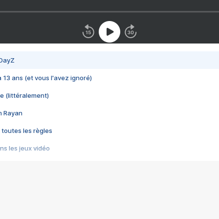
 DayZ
 a 13 ans (et vous l'avez ignoré)
e (littéralement)
im Rayan
 toutes les règles
s les jeux vidéo
us choquant de Rockstar ? - Le scandale BULLY
e plus moche de Steam
du RÊVE tourne au CAUCHEMAR
pendant 8 heures