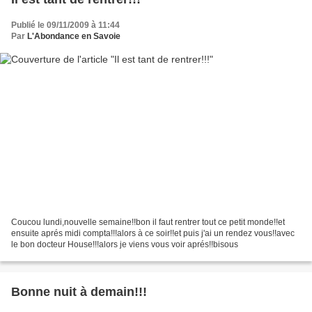
Publié le 09/11/2009 à 11:44
Par
L'Abondance en Savoie
Coucou lundi,nouvelle semaine!!bon il faut rentrer tout ce petit monde!!et
ensuite aprés midi compta!!!alors à ce soir!!et puis j'ai un rendez vous!!avec
le bon docteur House!!!alors je viens vous voir aprés!!bisous
Bonne nuit à demain!!!