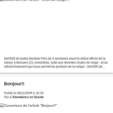
2km500 de pistes damées Près de 3 semaines avant le début officiel de la
saison à Bessans (21 novembre), suite aux récentes chutes de neige - et au
rafraichissement (qui nous permet de produire de la neige) - 2km500 de
pistes ont été damés pour permettre...
Bonjour!!
Publié le 08/11/2009 à 10:35
Par
L'Abondance en Savoie