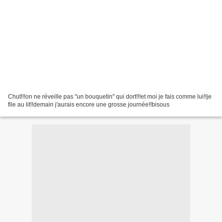
Chut!!!on ne réveille pas "un bouquetin" qui dort!!!et moi je fais comme lui!!je
file au lit!!demain j'aurais encore une grosse journée!!bisous