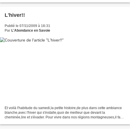
L'hiver!!
Publié le 07/11/2009 à 18:31
Par
L'Abondance en Savoie
Et voilà l'habitude du samedi,la petite histoire,de plus dans cette ambiance
blanche,avec l'hiver qui s'installe,quoi de meilleur que devant la
cheminée,lire et s'évader. Pour vivre dans nos régions montagneuses,il faut
savoir rester sereins,patients,les...