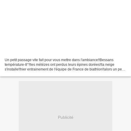
Un petit passage vite fait pour vous mettre dans l'ambiance!!Bessans
température-8°!!les mélézes ont perdus leurs épines dorées!!la neige
s'installe!!hier entrainement de l'équipe de France de biathlon!!alors un peu
de neige pour ces messieurs dames!!!Je...
Publicité