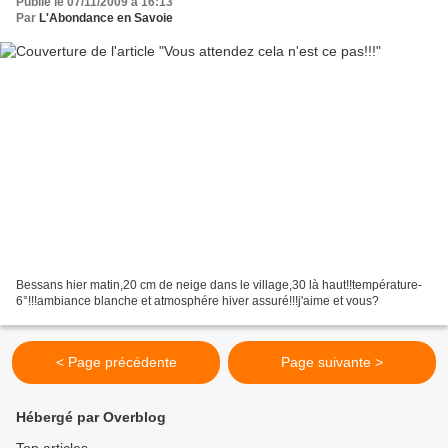
Publié le 07/11/2009 à 16:13
Par
L'Abondance en Savoie
Bessans hier matin,20 cm de neige dans le village,30 là haut!!température-
6°!!!ambiance blanche et atmosphére hiver assuré!!!j'aime et vous?
< Page précédente
Page suivante >
Hébergé par Overblog