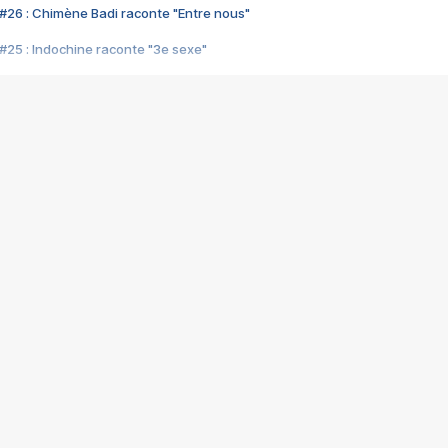
#26 : Chimène Badi raconte "Entre nous"
#25 : Indochine raconte "3e sexe"
#24 : Zaho raconte "C'est chelou"
#23 : Patrick Bruel raconte "Au café des délices"
#22 : Kyo raconte "Le chemin"
#21 : Nolwenn Leroy raconte "Cassé"
#20 : Patrick Hernandez raconte "Born to be alive"
#19 : Lorie raconte "Près de moi"
#18 : Michael Jones raconte "A nos actes manqués" (avec Jean-Jacque
#17 : Khaled raconte "Aïcha"
#16 : Corneille raconte "Parce qu'on vient de loin"
#15 : Indochine raconte "L'aventurier"
14 : Lorie raconte "Sur un air latino"