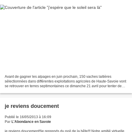
Avant de gagner les alpages en juin prochain, 150 vaches laitières
sélectionnées dans différentes exploitations agricoles de Haute-Savoie vont
se retrouver en terres septimontaines ce dimanche 21 avril pour tenter de
damer le pion à leurs congénères....
je reviens doucement
Publié le 16/05/2013 à 16:09
Par
L'Abondance en Savoie
je reviens doucement!!je reprends du poil de la bête!!! Notre amitié virtuelle