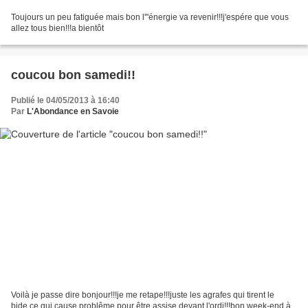
Toujours un peu fatiguée mais bon l'"énergie va revenir!!!j'espére que vous
allez tous bien!!!a bientôt
coucou bon samedi!!
Publié le 04/05/2013 à 16:40
Par
L'Abondance en Savoie
Voilà je passe dire bonjour!!!je me retape!!!juste les agrafes qui tirent le
bide,ce qui cause problême pour être assise devant l'ordi!!!bon week-end à