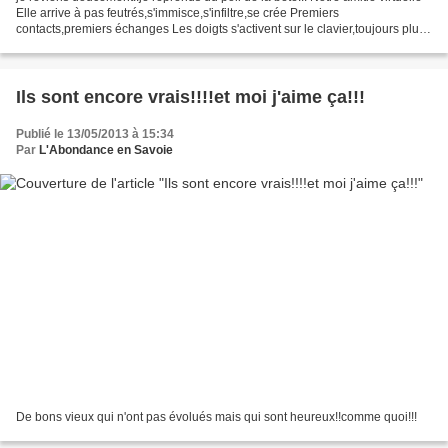
Elle arrive à pas feutrés,s'immisce,s'infiltre,se crée Premiers
contacts,premiers échanges Les doigts s'activent sur le clavier,toujours plus
forts,toujours plus loin On se...
Ils sont encore vrais!!!!et moi j'aime ça!!!
Publié le 13/05/2013 à 15:34
Par
L'Abondance en Savoie
De bons vieux qui n'ont pas évolués mais qui sont heureux!!comme quoi!!!