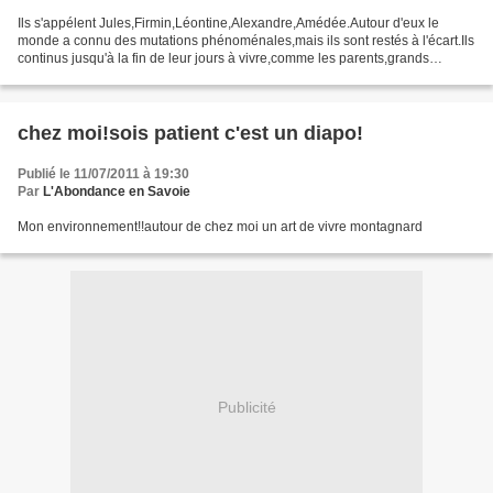
Ils s'appélent Jules,Firmin,Léontine,Alexandre,Amédée.Autour d'eux le
monde a connu des mutations phénoménales,mais ils sont restés à l'écart.Ils
continus jusqu'à la fin de leur jours à vivre,comme les parents,grands
parents.Imperturbablement ,ils n'ont...
chez moi!sois patient c'est un diapo!
Publié le 11/07/2011 à 19:30
Par
L'Abondance en Savoie
Mon environnement!!autour de chez moi un art de vivre montagnard
Publicité