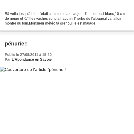
Bâ voilà jusqu'à hier c'était comme cela et aujourd'hui tout est blanc,10 cm
de neige et -1°!!les vaches sont là haut,fini l'herbe de l'alpage,il va falloir
monter du foin.Monsieur météo ta grenouille est malade.
pénurie!!
Publié le 27/05/2011 à 15:20
Par
L'Abondance en Savoie